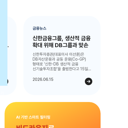
금융뉴스
 최대
신한금융그룹, 생산적 금융
터 두
확대 위해 DB그룹과 맞손
불스원
신한투자증권(대표이사 이선훈)은
025년
DB자산운용과 공동 운용(Co-GP)
어
형태로 ‘신한-DB 생산적 금융
신기술투자조합’을 출범한다고 15일
밝혔다...
2026.06.15
닫기