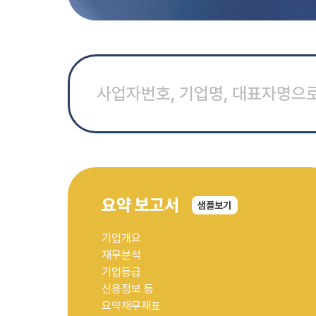
요약 보고서
샘
플
보
기
기업개요
재무분석
기업등급
신용정보 등
요약재무재표