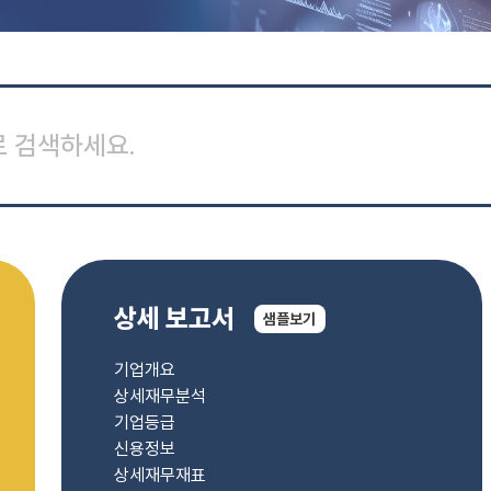
상세 보고서
샘
플
보
기
기업개요
상세재무분석
기업등급
신용정보
상세재무재표