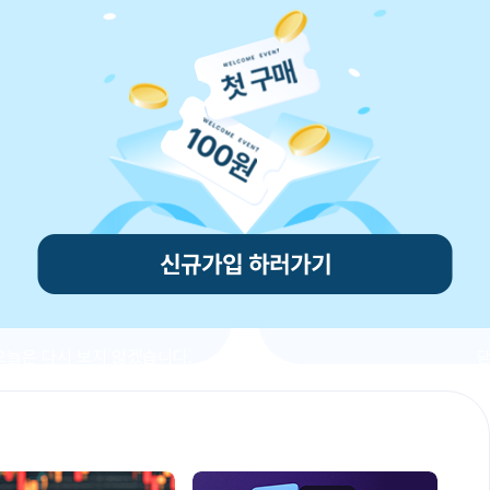
뉴스
생활뉴스
, 일본 최대 IT 전시회
불스원, 2026년 역대
터롭 도쿄 2026’ 참가…
실적 정조준… 1분기부
지화 전략 가속화
자릿수 성장
(대표 강석균)이 6월 10일부터
국내 1위 자동차용품 전문 기업 
일까지 3일간 일본 지바현 마쿠하리
(https://bullsone.com)이 2
Makuhari Messe)에서 열린 일본
사상 최대 실적 달성의 기세를 이
규모의 IT ...
2026년에도 역...
6.06.15
2026.06.15
오늘은 다시 보지 않겠습니다.