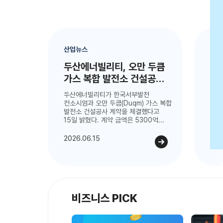
산업뉴스
기술
두산에너빌리티, 오만 두큼
안랩
가스 복합 발전소 건설공사
‘인
수주
현
두산에너빌리티가 한국서부발전
안랩
컨소시엄과 오만 두큼(Duqm) 가스 복합
12
발전소 건설공사 계약을 체결했다고
멧세(
15일 밝혔다. 계약 금액은 5300억...
최대 
2026.06.15
202
비즈니스 PICK