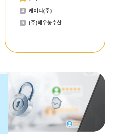
케이디(주)
4
(주)해우농수산
5