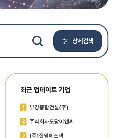
상세검색
최근 업데이트 기업
부강종합건설(주)
1
주식회사도담이앤씨
2
(주)진영에스텍
3