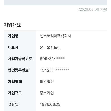
(2026.08.06 기준)
기업개요
기업명
덴소코리아주식회사
대표자
온다요시노리
사업자등록번호
609-81-*****
법인등록번호
194211-*******
기업형태
외감법인
기업규모
중소기업
설립일
1976.06.23